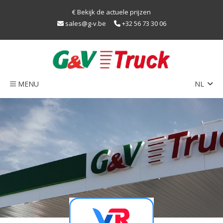
€ Bekijk de actuele prijzen
sales@g-v.be
+32 56 73 30 06
MENU
NL
EN
Home
FR
Netwerk
Train
Duurzaamheid
LNG
Caps
Contact