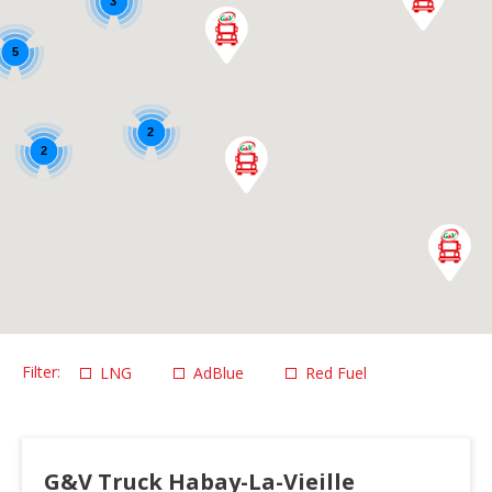
3
5
2
2
LNG
AdBlue
Red Fuel
G&V Truck Habay-La-Vieille