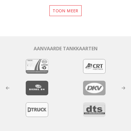
TOON MEER
AANVAARDE TANKKAARTEN
Vorige
Next
>>