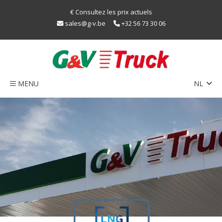
€ Consultez les prix actuels
sales@g-v.be
+32 56 73 30 06
MENU
NL
EN
Home
FR
Réseau
Train
durabilité
LNG
Caps
Contact