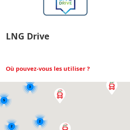
LNG Drive
Où pouvez-vous les utiliser ?
5
4
5
3
5
2
2