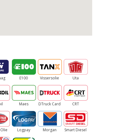
wag
E100
Vissersolie
Uta
il
Maes
DTruck Card
CRT
 Olie
Logpay
Morgan
Smart Diesel