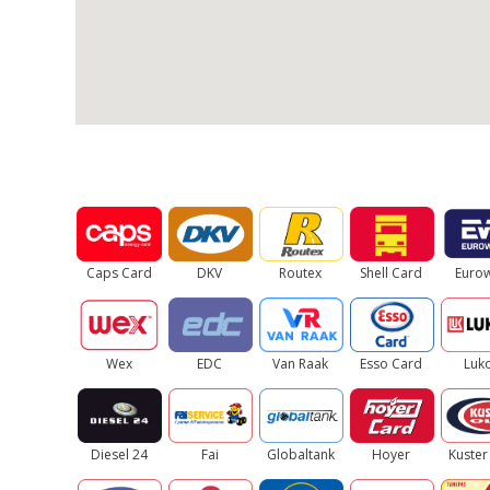
Caps Card
DKV
Routex
Shell Card
Euro
Wex
EDC
Van Raak
Esso Card
Luko
Diesel 24
Fai
Globaltank
Hoyer
Kuster