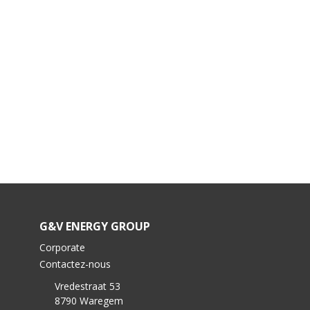
G&V ENERGY GROUP
Corporate
Contactez-nous
Vredestraat 53
8790 Waregem