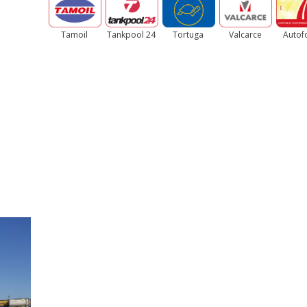
Tamoil
Tankpool 24
Tortuga
Valcarce
Autof