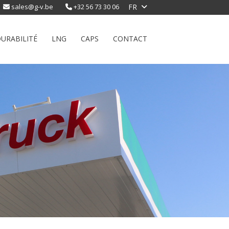
sales@g-v.be
+32 56 73 30 06
FR
NL
EN
URABILITÉ
LNG
CAPS
CONTACT