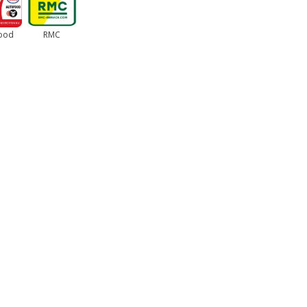
ood
RMC