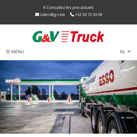
€ Consultez les prix actuels
sales@g-v.be
+32 56 73 30 06
MENU
NL
EN
Home
FR
Réseau
Train
durabilité
LNG
Caps
Contact