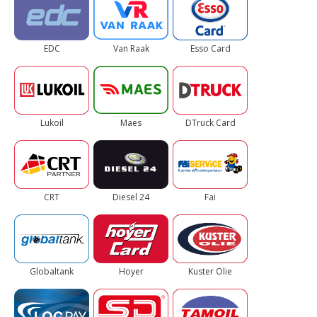
EDC
Van Raak
Esso Card
Lukoil
Maes
DTruck Card
CRT
Diesel 24
Fai
Globaltank
Hoyer
Kuster Olie