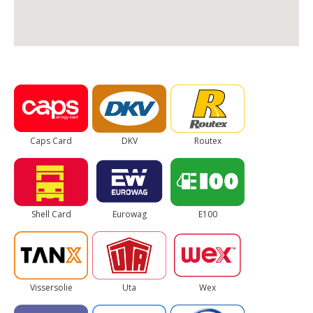
Caps Card
DKV
Routex
Shell Card
Eurowag
E100
Vissersolie
Uta
Wex